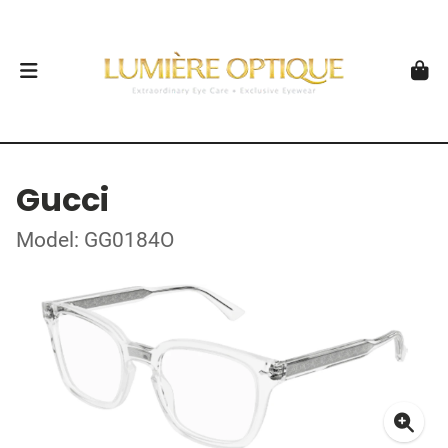
Gucci
Model: GG0184O